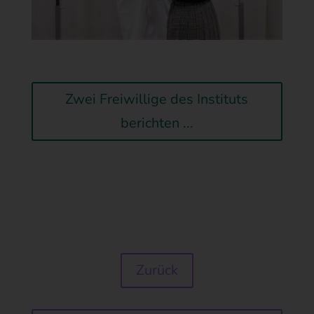
Hinweis: Es handelt sich um externe Angebote der o.g.
Anbieter. Die Verantwortliche weist darauf hin, dass bei
einem Besuch dieser Profile personenbezogene Daten der
Nutzer/innen außerhalb des Raumes der Europäischen
Union verarbeitet werden können und dadurch ggf. ein
geringeres Datenschutzniveau besteht. Sofern Sie
datenschutzrechtliche Bedenken haben, besuchen Sie diese
Profile nicht.
Zwei Freiwillige des Instituts
Die entsprechende Datenverarbeitung erfolgt durch die
externen Betreiber dieser SocialNetworks und auf Basis
berichten ...
deren Datenschutzerklärungen. Bitte informieren Sie sich
dort über die entsprechenden Verarbeitungsmodalitäten.
Für Auskunftsanfragen und Geltendmachung von Rechten,
weisen wir darauf hin, dass diese am besten direkt bei den
Betreibern der SocialNetworks geltend gemacht werden
sollten, da nur diese Zugriff auf Nutzerdaten haben und
entsprechend handeln können. Wir können Sie wenn nötig,
bei der Ausübung Ihrer Rechte durch eine gleichlautende
Anfrage unterstützen, sofern Sie uns darum bitten.
Kontaktmöglichkeit über die Internetseite
Zurück
Zweck: Kontaktaufnahme mit verschiedenen Stellen der
Verantwortlichen
Art/Umfang: Wir bieten Ihnen auf unserer Seite die
Möglichkeit, mit uns per E-Mail und/oder über ein