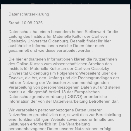
qpluslernplattformen@uni-oldenburg.de
Datenschutzerklärung
Stand: 10.08.2026
Datenschutz hat einen besonders hohen Stellenwert für die
Leitung des Instituts für Materielle Kultur der Carl von
Ossietzky Universität Oldenburg. Deshalb findet ihr hier
ausführliche Informationen welche Daten über euch
gesammelt und wie diese verarbeitet werden.
Lernen an Samm­
Die hier enthaltenen Informationen klären die Nutzer/innen
des Online-Kurses zum wissenschaftlichen Arbeiten des
Instituts für Materielle Kultur an der Carl von Ossietzky
lungen an der Carl von
Universität Oldenburg (im Folgenden: Webseiten) über die
Zwecke, die Art, den Umfang und die Rechtsgrundlagen der
mit der Nutzung der Webseiten zusammenhängenden
Ossietzky Uni­­versität
Verarbeitung von personenbezogenen Daten auf und stellen
somit u.a. die gemäß Artikel 13 der Europäischen
Datenschutzgrundverordnung (DSGVO) erforderliche
Information der von der Datenverarbeitung Betroffenen dar.
Olden­­burg
Wir verarbeiten personenbezogene Daten unserer
Nutzer/innen grundsätzlich nur, soweit dies zur Bereitstellung
einer funktionsfähigen Website sowie unserer Inhalte und
Leistungen erforderlich ist. Die Verarbeitung
personenbezogener Daten unserer Nutzer/innen erfolgt