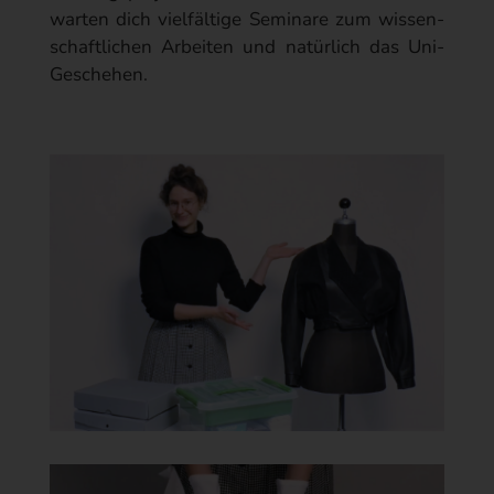
Verantwortliche Aufschluss darüber erlangen kann, wie die
warten dich viel­fältige Seminare zum wissen­
Menschen mit ihrer Seite interagieren. Seiten-Insights
schaftlichen Arbeiten und natürlich das Uni-
können auf personenbezogenen Daten basieren, die im
Zusammenhang mit einem Besuch oder einer Interaktion von
Geschehen.
Personen auf bzw. mit der Fanpage der Verantwortlichen und
ihren Inhalten erfasst wurden.
Facebook stellt der Verantwortlichen diese "Seiten-Insights"
in anonymisierter Form zur Verfügung. Für die
Verantwortliche ist hinsichtlich der "Seiten-Insights" kein
Personenbezug herstellbar. Die Verantwortliche nutzt diese
Daten im Rahmen der Öffentlichkeitsarbeit zur Optimierung
ihres Informationsangebots.
Facebook Ireland Limited übernimmt die primäre
Verantwortung gemäß der DSGVO für die Verarbeitung von
Insights-Daten und sichert zu, sämtliche Pflichten aus der
DSGVO im Hinblick auf die Verarbeitung von Insights-Daten
zu erfüllen (u. a. Artikel 12 und 13 DSGVO, Artikel 15 bis 22
DSGVO und Artikel 32 bis 34 DSGVO). Darüber hinaus stellt
Facebook Ireland das Wesentliche dieser Seiten-Insights den
betroffenen Personen zur Verfügung.
Sollten Sie Fragen zur Fanpage der Verantwortlichen haben,
wenn Sie sich bitte an die fachlich zuständige Stelle (s.o.).
Social Media