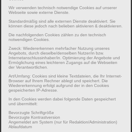
zahl von Samm­lungen, die in der inter­
disziplinären Arbeits­­gruppe
„Kus­todien der
Wir verwenden technisch notwendige Cookies auf unserer
Webseite sowie externe Dienste.
Carl von Ossietzky Uni­versität“
ver­netzt sind.
Standardmäßig sind alle externen Dienste deaktiviert. Sie
In diesem Rahmen bietet das Institut für
können diese jedoch nach belieben aktivieren & deaktivieren.
Materielle Kultur in Kooperation mit dem
Die nachfolgenden Cookies zählen zu den technisch
Institut für Biologie- und Um­welt­wissen­
notwendigen Cookies.
schaften das Zer­tifikats­pro­gramm
Zweck: Wiedererkennen mehrfacher Nutzung unseres
„Kustodische Praxis an Uni­versitäts­samm­
Angebots, durch dieselbe/denselben Nutzer/in bzw.
Internetanschlussinhaber/in. Optimierung der Angebote und
lungen“
an, dessen Kurse allen Studieren­den
Ermöglichung eines leichteren Zugangs auf die Webseiten
offen­stehen.
der Verantwortlichen.
Diese Kombi­nieren Inhalte zu Ge­schichte und
Art/Umfang: Cookies sind kleine Textdateien, die Ihr Internet-
Browser auf Ihrem Rechner ablegt und speichert. Die
aktueller Funktion von Uni­versitäts­samm­
Wiedererkennung erfolgt aufgrund der in den Cookies
lungen mit Praktika und Werk­statt­kursen zur
gespeicherten IP-Adresse.
prak­tischen Samm­lungs­pflege und zum
In den Cookies werden dabei folgende Daten gespeichert
Samm­lungs­manage­ment. Nach erfolg­reichem
und übermittelt:
Ab­schluss ent­sprechender Modul­bestand­teile
Bevorzugte Schriftgröße
Bevorzugte Kontrastversion
er­halten die Ab­solvent*innen ein separates
Angemeldet am System (nur für Redaktion/Administration)
Zertifikats­zeugnis, das in Be­werbungs­
Ablaufdatum