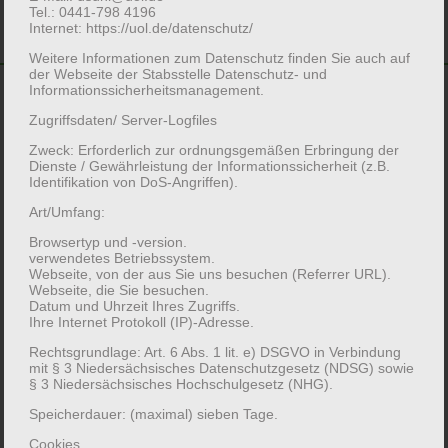
Tel.: 0441-798 4196
Internet: https://uol.de/datenschutz/
Weitere Informationen zum Datenschutz finden Sie auch auf
der Webseite der Stabsstelle Datenschutz- und
Informationssicherheitsmanagement.
Zugriffsdaten/ Server-Logfiles
Zweck: Erforderlich zur ordnungsgemäßen Erbringung der
Das Zer­tifikats­pro­
Dienste / Gewährleistung der Informationssicherheit (z.B.
Identifikation von DoS-Angriffen).
gramm
Art/Umfang:
Browsertyp und -version.
verwendetes Betriebssystem.
Webseite, von der aus Sie uns besuchen (Referrer URL).
Webseite, die Sie besuchen.
Mit Sammlungen arbeiten und
Datum und Uhrzeit Ihres Zugriffs.
Ihre Internet Protokoll (IP)-Adresse.
punkten
Rechtsgrundlage: Art. 6 Abs. 1 lit. e) DSGVO in Verbindung
mit § 3 Niedersächsisches Datenschutzgesetz (NDSG) sowie
§ 3 Niedersächsisches Hochschulgesetz (NHG).
Speicherdauer: (maximal) sieben Tage.
An der Uni­­versität Olden­­burg gibt es eine Viel­
Cookies