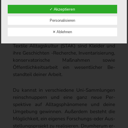
Daten über Ihrem Besuch nicht ein­ver­stan­den sein, kön­nen
stellung und Ge­schichte, weißt aber noch nicht
Sie der Spei­che­rung und Nut­zung nachfolgend per Maus­klick
✓ Akzeptieren
wie du das mit deinen Zukunfts­plänen ver­
jederzeit wider­spre­chen. Sodann wird in Ihrem Browser ein
sog. Opt-Out-Cookie abgelegt, was zur Folge hat, dass
binden kannst? Beim FWJ am Institut für
Matomo kei­ner­lei Daten über Ihren Besuch mehr erhebt.
Personalisieren
Materielle Kultur kannst für ein Jahr die Uni­
Bitte beachten Sie hierbei, dass, sollten Sie die Cookies in
Ihren Browsereinstellungen löschen, dies zur Folge haben
versität kennen­lernen und bei der Er­forschung
✕ Ablehnen
kann, dass auch das Opt-Out-Cookie von Matomo gelöscht
von Textilien unter­stützen. In der Sammlung
wird und ggf. von Ihnen erneut aktiviert werden muss.
Textile Alltags­kultur (STAK) sind Kleider und
Facebook Fanpage
ihre Ge­schichten -Recherche, Inventar­isierung,
Zweck: Die Verantwortliche betreibt im Rahmen ihrer
konser­vatorische Maß­nahmen sowie
Öffentlichkeitsarbeit im Social Media Dienst Facebook eine
sogenannte "Fanpage"
Öffentlich­keits­arbeit ein wesent­licher Be­
Art/Umfang: Facebook Inc. https://de-
standteil deiner Arbeit.
de.facebook.com/privacy/explanation
Rechtsgrundlage: Art. 6 Abs. 1 lit. e) DSGVO i.V.m. § 3 NDSG
Du kannst in ver­schiedene Uni-Sammlungen
sowie § 3 NHG bzw. Art. 6 Abs. 1 lit. a) DSGVO; Einwilligung
bei Besuch des Angebots
rein­schnuppern und eine ganz neue Per­
spektive auf Alltags­phänomene und deine
Speicherdauer: siehe Datenschutzerklärung von Facebook
Ireland Limited
Um­gebung ge­winnen. Außer­dem besteht die
Hinweis: Bei der Nutzung der Fanpage der Verantwortlichen
Möglich­keit, ein eigenes For­schungs-oder Aus­
erhebt Facebook sogenannte "Seiten- Insights". Hierbei
stellungs­projekt zu realisieren. Drum­herum er­
handelt es sich um zusammengefasste Daten, durch die die