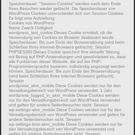
verfahren ein­gebracht werden kann.
Speicherdauer: "Session-Cookies" werden nach dem Ende
Ihres Besuches wieder gelöscht. Die Speicherdauer von
WordPress Cookies unterscheidet sich von Session Cookies.
Das Pro­gramm ist in­haltlich auf die wissen­
Es folgt eine Aufstellung:
schaft­lichen Samm­lungen der CvO Uni­versität
Cookies von WordPress
Name Zweck Gültigkeit
zuge­schnitten und besteht für Bachelor­
wordpress_test_cookie Dieses Cookie ermittelt, ob die
studierende aus den Modulen pb335 – Uni­
Verwendung von Cookies im Browser deaktiviert wurde.
Speicherdauer: Bis zum Ende der Browsersitzung (wird beim
versitäts­samm­lungen: Ge­schichte, Poten­tiale,
Schließen Ihres Internet-Browsers gelöscht). Session
prä­ventive Konser­vierung (6KP, WiSe) und
PHPSESSID Dieses Cookie speichert Ihre aktuelle Sitzung
mit Bezug auf PHP-Anwendungen und gewährleistet so, dass
pb336 – Forschende Zu­gänge zu uni­versi­tären
alle Funktionen dieser Website, die auf der PHP-
Samm­lungs­beständen (6KP, SoSe). Für
Programmiersprache basieren, vollständig angezeigt werden
können. Speicherdauer: Bis zum Ende der Browsersitzung
Master­studierende gilt hier­für das ipb958
(wird beim Schließen Ihres Internet-Browsers gelöscht).
Session
(15KP, WiSe + SoSe). Studierende der Bio­logie
wordpress_akm_mobile Diese Cookies werden nur für den
wählen die Inhalte identisch über die Module
Verwaltungsbereich von WordPress verwendet. 1 Jahr
wordpress_logged_in_akm_mobile Diese Cookies werden
bio777 (=pb335) und bio783 (=pb336).
nur für den Verwaltungsbereich von WordPress verwendet
und gelten für andere Seitenbesucher nicht. Session
wp-settings-akm_mobile Diese Cookies werden nur für den
Verwaltungsbereich von WordPress verwendet und gelten für
andere Seitenbesucher nicht. Session
wp-settings-time-akm_mobile Diese Cookies werden nur für
den Verwaltungsbereich von WordPress verwendet und
gelten für andere Seitenbesucher nicht. Session